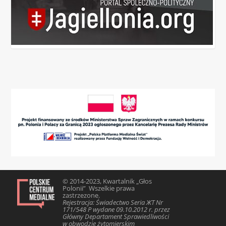
© 2014-2023, Kwartalnik „Głos
Polonii” Wszelkie prawa
zastrzezone.
Rejestracja: Świadectwo Seria ЖТ Nr
171/548 Р wydane 09.10.2012 r. przez
Główny Departament Sprawiedliwości
w obwodzie żytomierskim