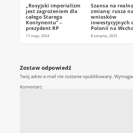
„Rosyjski imperializm
Szansa na realn
jest zagrożeniem dla
zmianę: rusza n
całego Starego
wniosków
Kontynentu” –
inwestycyjnych 
prezydent RP
Polonii na Wscho
17 maja, 2024
8 sierpnia, 2025
Zostaw odpowiedź
Twój adres e-mail nie zostanie opublikowany.
Wymagan
Komentarz