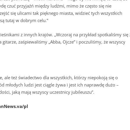
dę czuć przyjaźń między ludźmi, mimo że często się nie
jść się ulicami tak pięknego miasta, widzieć tych wszystkich
e są tutaj w dobrym celu.”
ieśnikami z innych krajów. „Wczoraj na przykład spotkaliśmy się 
 gitarze, zaśpiewaliśmy „Abba, Ojcze” i poczuliśmy, że wszyscy
 ale też świadectwo dla wszystkich, którzy niepokoją się o
ód młodych ludzi jest ciągle żywa i jest ich naprawdę dużo –
dości, jaką mają wszyscy uczestnicy jubileuszu”.
anNews.va/pl