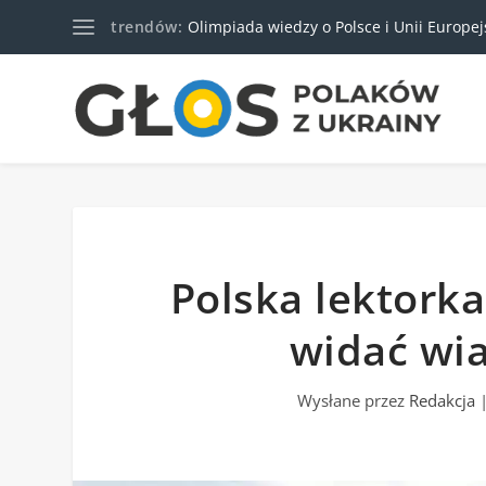
trendów:
Olimpiada wiedzy o Polsce i Unii Europejski
Polska lektorka
widać wia
Wysłane przez
Redakcja