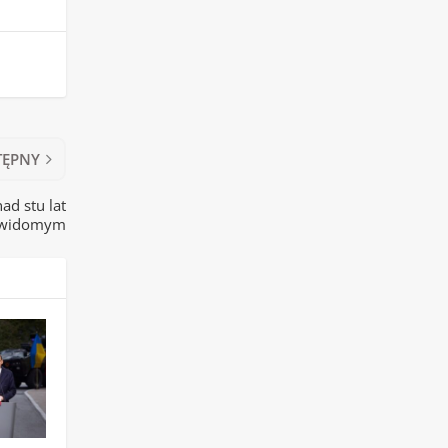
TĘPNY
nad stu lat
iewidomym