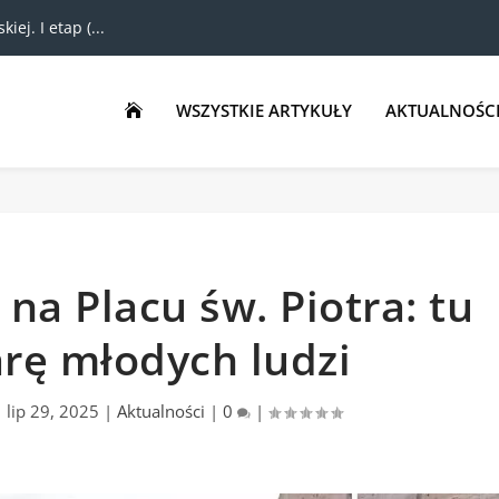
ej. I etap (...
WSZYSTKIE ARTYKUŁY
AKTUALNOŚC

 na Placu św. Piotra: tu
rę młodych ludzi
|
lip 29, 2025
|
Aktualności
|
0
|