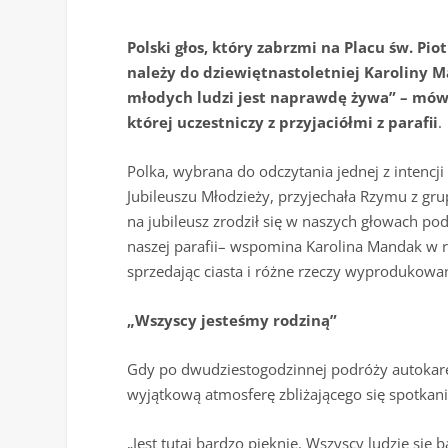
Polski głos, który zabrzmi na Placu św. Pio
należy do dziewiętnastoletniej Karoliny M
młodych ludzi jest naprawdę żywa” – mówi
której uczestniczy z przyjaciółmi z parafii
.
Polka, wybrana do odczytania jednej z intenc
Jubileuszu Młodzieży, przyjechała Rzymu z gru
na jubileusz zrodził się w naszych głowach po
naszej parafii– wspomina Karolina Mandak w 
sprzedając ciasta i różne rzeczy wyprodukowan
„Wszyscy jesteśmy rodziną”
Gdy po dwudziestogodzinnej podróży autokare
wyjątkową atmosferę zbliżającego się spotkani
„Jest tutaj bardzo pięknie. Wszyscy ludzie się