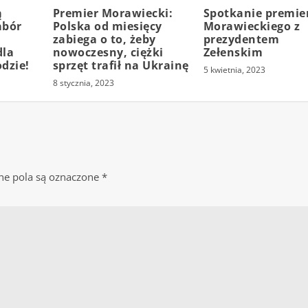
ą
Premier Morawiecki:
Spotkanie premie
abór
Polska od miesięcy
Morawieckiego z
zabiega o to, żeby
prezydentem
dla
nowoczesny, ciężki
Zełenskim
dzie!
sprzęt trafił na Ukrainę
5 kwietnia, 2023
8 stycznia, 2023
e pola są oznaczone
*