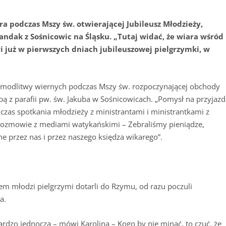
tra podczas Mszy św. otwierającej Jubileusz Młodzieży,
andak z Sośnicowic na Śląsku. „Tutaj widać, że wiara wśród
 już w pierwszych dniach jubileuszowej pielgrzymki, w
ji modlitwy wiernych podczas Mszy św. rozpoczynającej obchody
pą z parafii pw. św. Jakuba w Sośnicowicach. „Pomysł na przyjazd
dczas spotkania młodzieży z ministrantami i ministrantkami z
rozmowie z mediami watykańskimi – Zebraliśmy pieniądze,
e przez nas i przez naszego księdza wikarego”.
m młodzi pielgrzymi dotarli do Rzymu, od razu poczuli
a.
 bardzo jednoczą – mówi Karolina – Kogo by nie minąć, to czuć, że