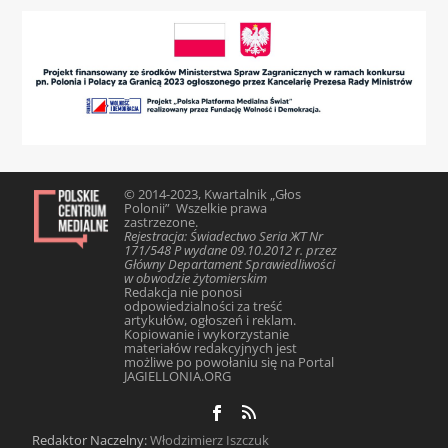
© 2014-2023, Kwartalnik „Głos
Polonii” Wszelkie prawa
zastrzezone.
Rejestracja: Świadectwo Seria ЖТ Nr
171/548 Р wydane 09.10.2012 r. przez
Główny Departament Sprawiedliwości
w obwodzie żytomierskim
Redakcja nie ponosi
odpowiedzialności za treść
artykułów, ogłoszeń i reklam.
Kopiowanie i wykorzystanie
materiałów redakcyjnych jest
możliwe po powołaniu się na Portal
JAGIELLONIA.ORG
Redaktor Naczelny:
Włodzimierz Iszczuk