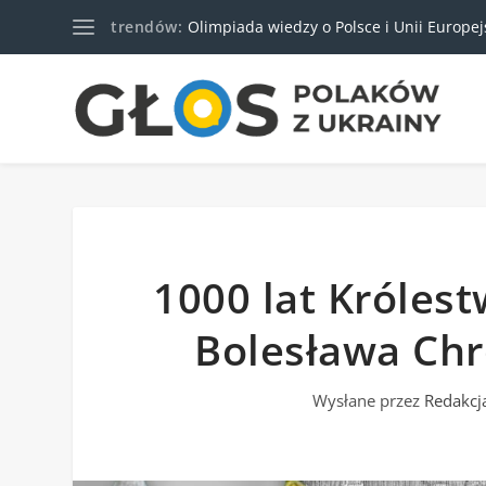
trendów:
Olimpiada wiedzy o Polsce i Unii Europejski
1000 lat Królest
Bolesława Chro
Wysłane przez
Redakcj