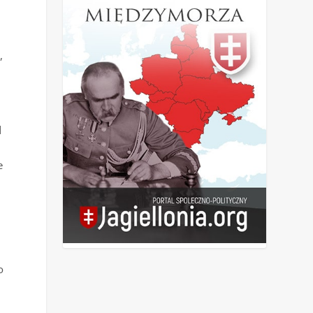
i
,
d
e
o