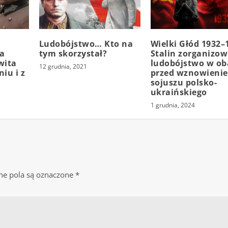
Ludobójstwo… Kto na
Wielki Głód 1932–
ła
tym skorzystał?
Stalin zorganizow
wita
ludobójstwo w ob
12 grudnia, 2021
iu i z
przed wznowieni
sojuszu polsko-
ukraińskiego
1 grudnia, 2024
e pola są oznaczone
*