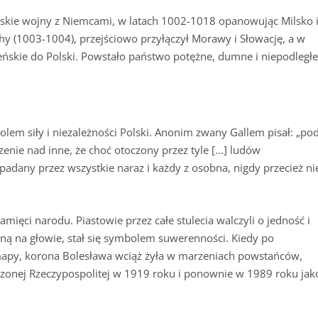
ięskie wojny z Niemcami, w latach 1002-1018 opanowując Milsko 
y (1003-1004), przejściowo przyłączył Morawy i Słowację, a w
eńskie do Polski. Powstało państwo potężne, dumne i niepodległe
lem siły i niezależności Polski. Anonim zwany Gallem pisał: „po
nie nad inne, że choć otoczony przez tyle […] ludów
apadany przez wszystkie naraz i każdy z osobna, nigdy przecież ni
ięci narodu. Piastowie przez całe stulecia walczyli o jedność i
roną na głowie, stał się symbolem suwerenności. Kiedy po
 mapy, korona Bolesława wciąż żyła w marzeniach powstańców,
odzonej Rzeczypospolitej w 1919 roku i ponownie w 1989 roku jak