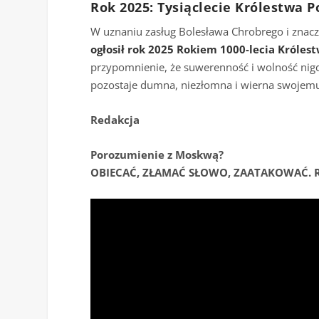
Rok 2025: Tysiąclecie Królestwa P
W uznaniu zasług Bolesława Chrobrego i znaczen
ogłosił rok 2025 Rokiem 1000-lecia Króles
przypomnienie, że suwerenność i wolność nigdy
pozostaje dumna, niezłomna i wierna swojemu
Redakcja
Porozumienie z Moskwą?
OBIECAĆ, ZŁAMAĆ SŁOWO, ZAATAKOWAĆ. R