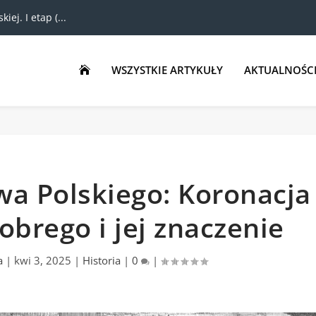
ej. I etap (...
WSZYSTKIE ARTYKUŁY
AKTUALNOŚC

wa Polskiego: Koronacja
brego i jej znaczenie
a
|
kwi 3, 2025
|
Historia
|
0
|