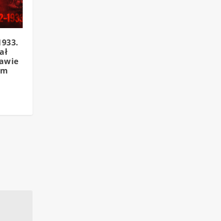
1933.
ał
awie
em