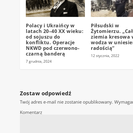
Polacy i Ukraińcy w
Piłsudski w
latach 20–40 XX wieku:
Żytomierzu. „Ca
od sojuszu do
ziemia kresowa 
konfliktu. Operacje
wodza w uniesien
NKWD pod czerwono-
radością”
czarną banderą
12 stycznia, 2022
7 grudnia, 2024
Zostaw odpowiedź
Twój adres e-mail nie zostanie opublikowany.
Wymagan
Komentarz