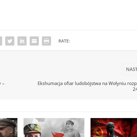
RATE:
NAS
y –
Ekshumacja ofiar ludobójstwa na Wołyniu rozp
2