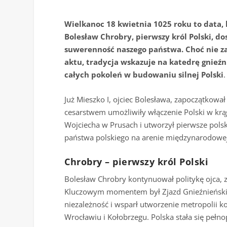
Wielkanoc 18 kwietnia 1025 roku to data, k
Bolesław Chrobry, pierwszy król Polski, do
suwerenność naszego państwa. Choć nie zac
aktu, tradycja wskazuje na katedrę gnie
całych pokoleń w budowaniu silnej Polski
.
Już Mieszko I, ojciec Bolesława, zapoczątkował
cesarstwem umożliwiły włączenie Polski w krąg
Wojciecha w Prusach i utworzył pierwsze pols
państwa polskiego na arenie międzynarodowej
Chrobry – pierwszy król Polski
Bolesław Chrobry kontynuował politykę ojca, 
Kluczowym momentem był Zjazd Gnieźnieński w
niezależność i wsparł utworzenie metropolii 
Wrocławiu i Kołobrzegu. Polska stała się peł