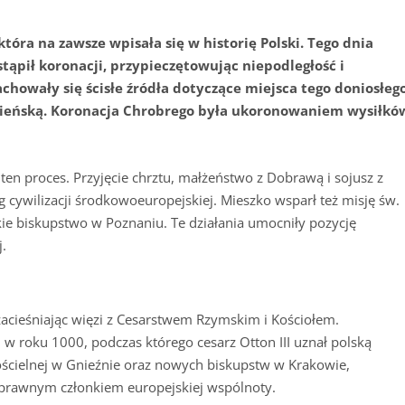
tóra na zawsze wpisała się w historię Polski. Tego dnia
stąpił koronacji, przypieczętowując niepodległość i
howały się ścisłe źródła dotyczące miejsca tego doniosłeg
źnieńską. Koronacja Chrobrego była ukoronowaniem wysiłkó
 ten proces. Przyjęcie chrztu, małżeństwo z Dobrawą i sojusz z
 cywilizacji środkowoeuropejskiej. Mieszko wsparł też misję św.
kie biskupstwo w Poznaniu. Te działania umocniły pozycję
.
zacieśniając więzi z Cesarstwem Rzymskim i Kościołem.
 roku 1000, podczas którego cesarz Otton III uznał polską
kościelnej w Gnieźnie oraz nowych biskupstw w Krakowie,
noprawnym członkiem europejskiej wspólnoty.