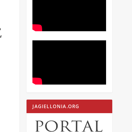
o
w
JAGIELLONIA.ORG