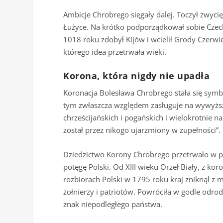
Ambicje Chrobrego sięgały dalej. Toczył zwyc
Łużyce. Na krótko podporządkował sobie Czech
1018 roku zdobył Kijów i wcielił Grody Czerwi
którego idea przetrwała wieki.
Korona, która nigdy nie upadła
Koronacja Bolesława Chrobrego stała się symbo
tym zwłaszcza względem zasługuje na wywyższe
chrześcijańskich i pogańskich i wielokrotnie n
został przez nikogo ujarzmiony w zupełności”.
Dziedzictwo Korony Chrobrego przetrwało w pam
potęgę Polski. Od XIII wieku Orzeł Biały, z ko
rozbiorach Polski w 1795 roku kraj zniknął z
żołnierzy i patriotów. Powróciła w godle odr
znak niepodległego państwa.