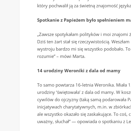
który pochwalił ją za świetną znajomość języka
Spotkanie z Papieżem było spełnieniem m
„Zawsze spotykałam polityków i moi znajomi ża
Dziś ten żart stał się rzeczywistością. Weszł
wystroju bardzo mi się wszystko podobało. To
rozumie” – mówi Marta.
14 urodziny Weroniki z dala od mamy
To samo powtarza 16-letnia Weronika. Miała 13
urodziny ‘świętowała’ z dala od mamy. W kosz
cywilów do ojczyzny (taką samą podarowała Pa
inicjatywach charytatywnych, m.in. w zbiórkach
ale wszystko okazało się zaskakujące. To coś, 
uważny, słuchał” — opowiada o spotkaniu z L