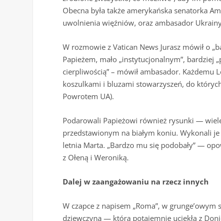
Obecna była także amerykańska senatorka Amy 
uwolnienia więźniów, oraz ambasador Ukrainy pr
W rozmowie z Vatican News Jurasz mówił o „
Papieżem, mało „instytucjonalnym”, bardziej „
cierpliwością” – mówił ambasador. Każdemu Le
koszulkami i bluzami stowarzyszeń, do których
Powrotem UA).
Podarowali Papieżowi również rysunki — wiel
przedstawionym na białym koniu. Wykonali je in
letnia Marta. „Bardzo mu się podobały” — opo
z Ołeną i Weroniką.
Dalej w zaangażowaniu na rzecz innych
W czapce z napisem „Roma”, w grunge’owym st
dziewczyna — która potajemnie uciekła z Don