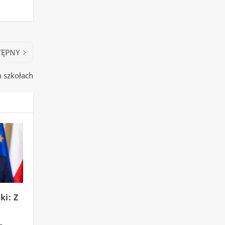
TĘPNY
h szkołach
ki: Z