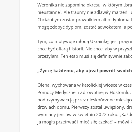
Weronika nie zapomina okresu, w którym „br
nieustanne”. Ale traumy nie zdławiły marzeń i
Chciałabym zostać prawnikiem albo dyplomat
mogę zdobyć dyplom, zostać adwokatem, a po
Tym, co motywuje młodą Ukrainkę, jest pragnie
chcę być ofiarą historii. Nie chcę, aby w przysz
przeżyłam. Ten etap musi się definitywnie zak
„Życzę każdemu, aby ujrzał powrót swoich 
Ołena, wychowana w katolickiej wiosce w cza
Pomocy Medycznej i Zdrowotnej w Hostomlu, mó
podtrzymywała ją przez nieskończone miesiące
drzwiach domu. Pierwszy został uwięziony, dr
wymiany jeńców w kwietniu 2022 roku. „Każdeg
ja mogła przetrwać i mieć siłę czekać” – mówi 