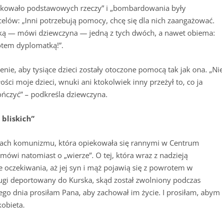
akowało podstawowych rzeczy” i „bombardowania były
 celów: „Inni potrzebują pomocy, chcę się dla nich zaangażować.
ką — mówi dziewczyna — jedną z tych dwóch, a nawet obiema:
tem dyplomatką!”.
nie, aby tysiące dzieci zostały otoczone pomocą tak jak ona. „Ni
łości moje dzieci, wnuki ani ktokolwiek inny przeżył to, co ja
ończyć” – podkreśla dziewczyna.
bliskich”
sach komunizmu, która opiekowała się rannymi w Centrum
wi natomiast o „wierze”. O tej, która wraz z nadzieją
 oczekiwania, aż jej syn i mąż pojawią się z powrotem w
ugi deportowany do Kurska, skąd został zwolniony podczas
o dnia prosiłam Pana, aby zachował im życie. I prosiłam, abym 
kobieta.