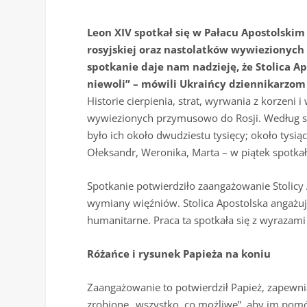
Leon XIV spotkał się w Pałacu Apostolskim
rosyjskiej oraz nastolatków wywiezionych s
spotkanie daje nam nadzieję, że Stolica Ap
niewoli” – mówili Ukraińcy dziennikarzo
Historie cierpienia, strat, wyrwania z korzeni 
wywiezionych przymusowo do Rosji. Według sz
było ich około dwudziestu tysięcy; około tys
Ołeksandr, Weronika, Marta – w piątek spotka
Spotkanie potwierdziło zaangażowanie Stolicy A
wymiany więźniów. Stolica Apostolska angażuj
humanitarne. Praca ta spotkała się z wyraza
Różańce i rysunek Papieża na koniu
Zaangażowanie to potwierdził Papież, zapewni
zrobione „wszystko, co możliwe”, aby im pomóc