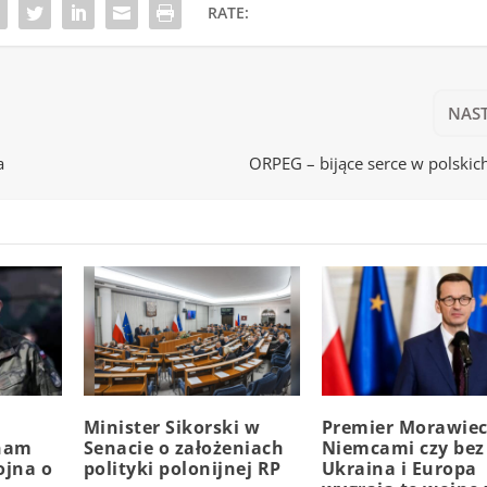
RATE:
NAS
a
ORPEG – bijące serce w polskic
Minister Sikorski w
Premier Morawiec
 nam
Senacie o założeniach
Niemcami czy bez
ojna o
polityki polonijnej RP
Ukraina i Europa