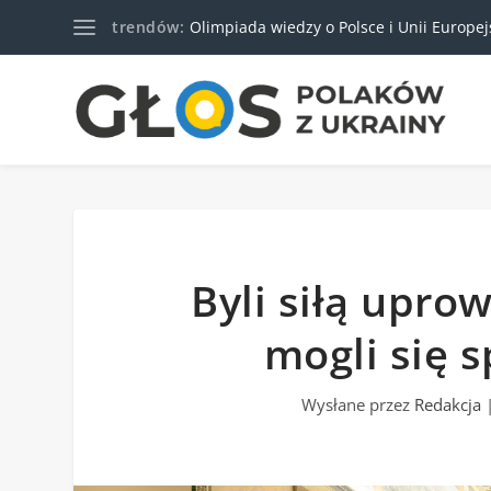
trendów:
Olimpiada wiedzy o Polsce i Unii Europejski
Byli siłą upro
mogli się 
Wysłane przez
Redakcja