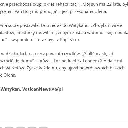
ie przechodzą długi okres rehabilitacji. „Mój syn ma 22 lata, by
ycyna i Pan Bóg mu pomogą” – jest przekonana Ołena.
wna sobie postawiła: Dotrzeć aż do Watykanu. „Złożyłam wiele
ntaktów, niektórzy mówili mi, żebym została w domu i się modliła
nu” – wspomina. I teraz była z Papieżem.
 w działaniach na rzecz powrotu cywilów. „Staliśmy się jak
 wrócić do domu” – mówi. „To spotkanie z Leonem XIV daje mi
nych więźniów. Życzę każdemu, aby ujrzał powrót swoich bliskich,
je Ołena.
– Watykan, VaticanNews.va/pl