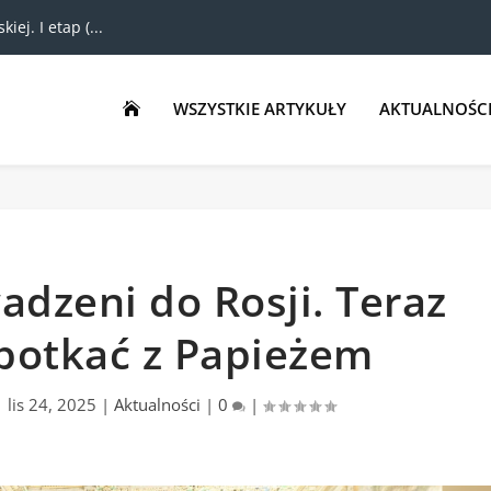
ej. I etap (...
WSZYSTKIE ARTYKUŁY
AKTUALNOŚC

wadzeni do Rosji. Teraz
spotkać z Papieżem
|
lis 24, 2025
|
Aktualności
|
0
|