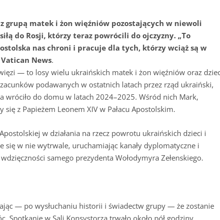
 z grupą matek i żon więźniów pozostających w niewoli
iłą do Rosji, którzy teraz powrócili do ojczyzny. „To
ostolska nas chroni i pracuje dla tych, którzy wciąż są w
m Vatican News
.
i więzi — to losy wielu ukraińskich matek i żon więźniów oraz dziec
acunków podawanych w ostatnich latach przez rząd ukraiński,
iąca wróciło do domu w latach 2024–2025. Wśród nich Mark,
ły się z Papieżem Leonem XIV w Pałacu Apostolskim.
postolskiej w działania na rzecz powrotu ukraińskich dzieci i
e się w nie wytrwale, uruchamiając kanały dyplomatyczne i
mi wdzięczności samego prezydenta Wołodymyra Zełenskiego.
ając — po wysłuchaniu historii i świadectw grupy — że zostanie
. Spotkanie w Sali Konsystorza trwało około pół godziny.