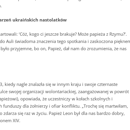
.
arzeń ukraińskich nastolatków
rtowali: ‘Cóż, kogo ci jeszcze brakuje? Może papieża z Rzymu?’.
am do Auli świadoma znaczenia tego spotkania i zaskoczona piękne
 było przyjemne, bo on, Papież, dał nam do zrozumienia, że nas
, kiedy nagle znalazła się w innym kraju i swoje czternaste
ulce swojej organizacji wolontariackiej, zaangażowanej w powrót
pieżowi), opowiada, że uczestniczy w kołach szkolnych i
 funduszy dla żołnierzy i ofiar konfliktu. „Trochę się martwiłam,
co zdarza się raz w życiu. Papież Leon był dla nas bardzo dobry,
eonem XIV.