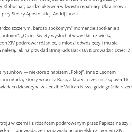
Klobuchar, bardzo aktywna w kwestii repatriacji Ukraińców i
zy Stolicy Apostolskiej, Andrij Jurasz.
bardzo szczerym, bardzo spokojnym” momencie spotkania z
pouf­nym”: „Ojciec Święty wysłuchał wszystkich z wielką
on XIV podarował różaniec, a młodzi odwdzięczyli mu się
 należą, jak na przykład Bring Kids Back UA (Sprowadzić Dzieci Z
e rysunków — niektóre z napisem „Pokój”, inne z Leonem
ni młodzi, którzy wrócili z Rosji, a których rzeczniczką była 18-
wiadała dziewczyna w siedzibie Vatican News, gdzie gościła raze
roju w czerni i z różańcem podarowanym przez Papieża na szyi,
iecka — opowiada, że rozmawiała po angielsku z Leonem XIV,