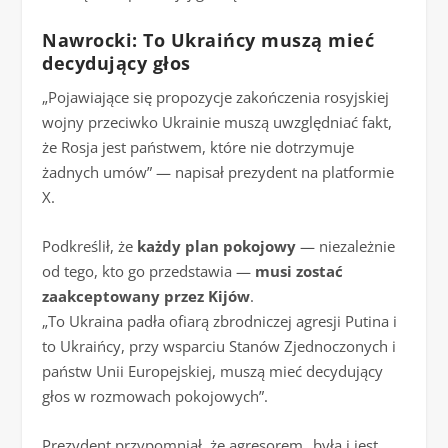
Nawrocki: To Ukraińcy muszą mieć
decydujący głos
„Pojawiające się propozycje zakończenia rosyjskiej
wojny przeciwko Ukrainie muszą uwzględniać fakt,
że Rosja jest państwem, które nie dotrzymuje
żadnych umów” — napisał prezydent na platformie
X.
Podkreślił, że
każdy plan pokojowy
— niezależnie
od tego, kto go przedstawia —
musi zostać
zaakceptowany przez Kijów
.
„To Ukraina padła ofiarą zbrodniczej agresji Putina i
to Ukraińcy, przy wsparciu Stanów Zjednoczonych i
państw Unii Europejskiej, muszą mieć decydujący
głos w rozmowach pokojowych”.
Prezydent przypomniał, że agresorem „była i jest