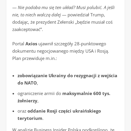
—
Nie podoba mu się ten układ? Musi polubić. A jeśli
nie, to niech walczą dalej
— powiedział Trump,
dodając, że prezydent Zełenski „będzie musiał coś
zaakceptować”.
Portal
Axios
ujawnił szczegóły 28-punktowego
dokumentu negocjowanego między USA i Rosją.
Plan przewiduje m.in.:
zobowiązanie Ukrainy do rezygnacji z wejścia
do NATO
,
ograniczenie armii do
maksymalnie 600 tys.
żołnierzy
,
oraz
oddanie Rosji części ukraińskiego
terytorium
.
W analizie Business Insider Polska podkreślono, że