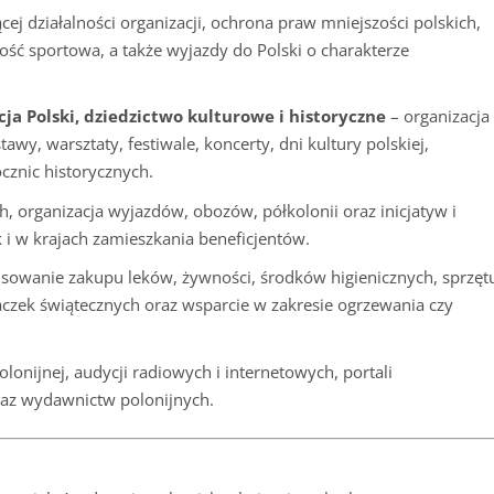
cej działalności organizacji, ochrona praw mniejszości polskich,
ność sportowa, a także wyjazdy do Polski o charakterze
ja Polski, dziedzictwo kulturowe i historyczne
– organizacja
awy, warsztaty, festiwale, koncerty, dni kultury polskiej,
cznic historycznych.
, organizacja wyjazdów, obozów, półkolonii oraz inicjatyw i
 i w krajach zamieszkania beneficjentów.
sowanie zakupu leków, żywności, środków higienicznych, sprzęt
czek świątecznych oraz wsparcie w zakresie ogrzewania czy
lonijnej, audycji radiowych i internetowych, portali
raz wydawnictw polonijnych.