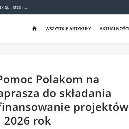
ej. I etap (...
WSZYSTKIE ARTYKUŁY
AKTUALNOŚC

„Pomoc Polakom na
aprasza do składania
finansowanie projektów
 2026 rok