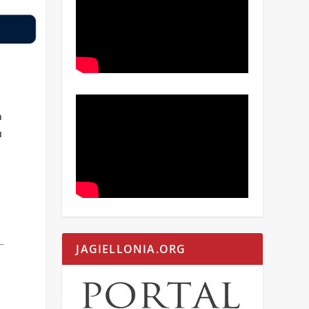
h
u
JAGIELLONIA.ORG