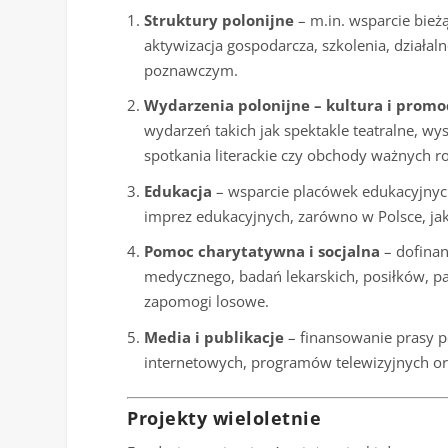
Struktury polonijne
– m.in. wsparcie bieżą
aktywizacja gospodarcza, szkolenia, działal
poznawczym.
Wydarzenia polonijne – kultura i promoc
wydarzeń takich jak spektakle teatralne, wyst
spotkania literackie czy obchody ważnych ro
Edukacja
– wsparcie placówek edukacyjnych
imprez edukacyjnych, zarówno w Polsce, jak
Pomoc charytatywna i socjalna
– dofinan
medycznego, badań lekarskich, posiłków, pa
zapomogi losowe.
Media i publikacje
– finansowanie prasy po
internetowych, programów telewizyjnych o
Projekty wieloletnie