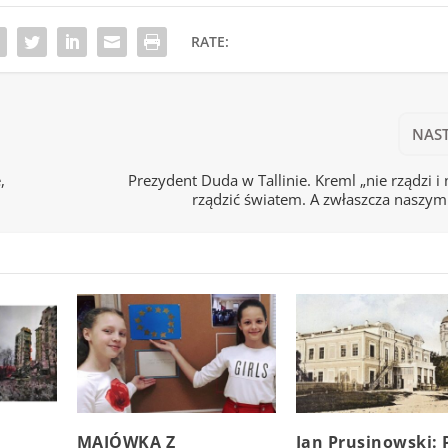
RATE:
NAS
,
Prezydent Duda w Tallinie. Kreml „nie rządzi i 
rządzić światem. A zwłaszcza naszy
MAJÓWKA Z
Jan Prusinowski: 