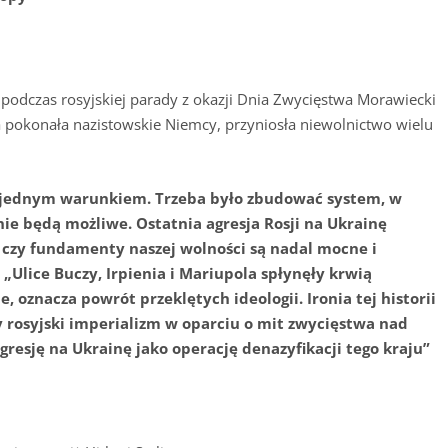
odczas rosyjskiej parady z okazji Dnia Zwycięstwa Morawiecki
 pokonała nazistowskie Niemcy, przyniosła niewolnictwo wielu
 jednym warunkiem. Trzeba było zbudować system, w
nie będą możliwe. Ostatnia agresja Rosji na Ukrainę
, czy fundamenty naszej wolności są nadal mocne i
„Ulice Buczy, Irpienia i Mariupola spłynęły krwią
e, oznacza powrót przeklętych ideologii. Ironia tej historii
 rosyjski imperializm w oparciu o mit zwycięstwa nad
resję na Ukrainę jako operację denazyfikacji tego kraju”