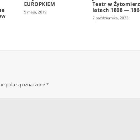
EUROPKIEM
Teatr w Żytomier
ne
latach 1808 — 186
5 maja, 2019
ów
2 października, 2023
e pola są oznaczone
*