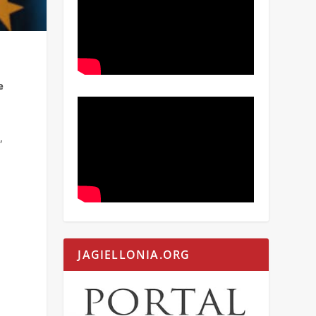
.
e
,
JAGIELLONIA.ORG