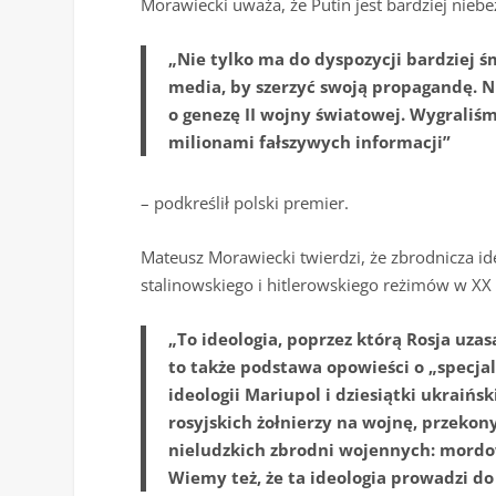
Morawiecki uważa, że Putin jest bardziej niebezp
„Nie tylko ma do dyspozycji bardziej ś
media, by szerzyć swoją propagandę. N
o genezę II wojny światowej. Wygraliśm
milionami fałszywych informacji”
– podkreślił polski premier.
Mateusz Morawiecki twierdzi, że zbrodnicza i
stalinowskiego i hitlerowskiego reżimów w XX
„To ideologia, poprzez którą Rosja uza
to także podstawa opowieści o „specjal
ideologii Mariupol i dziesiątki ukraiń
rosyjskich żołnierzy na wojnę, przekon
nieludzkich zbrodni wojennych: mordo
Wiemy też, że ta ideologia prowadzi d