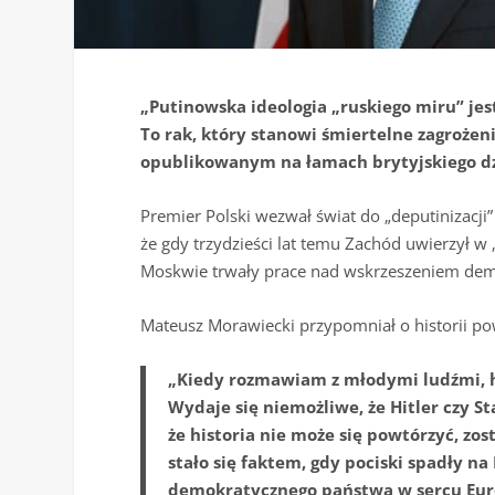
„Putinowska ideologia „ruskiego miru” je
To rak, który stanowi śmiertelne zagrożen
opublikowanym na łamach brytyjskiego dz
Premier Polski wezwał świat do „deputinizacji” 
że gdy trzydzieści lat temu Zachód uwierzył w 
Moskwie trwały prace nad wskrzeszeniem demo
Mateusz Morawiecki przypomniał o historii p
„Kiedy rozmawiam z młodymi ludźmi, h
Wydaje się niemożliwe, że Hitler czy S
że historia nie może się powtórzyć, zos
stało się faktem, gdy pociski spadły n
demokratycznego państwa w sercu Eu