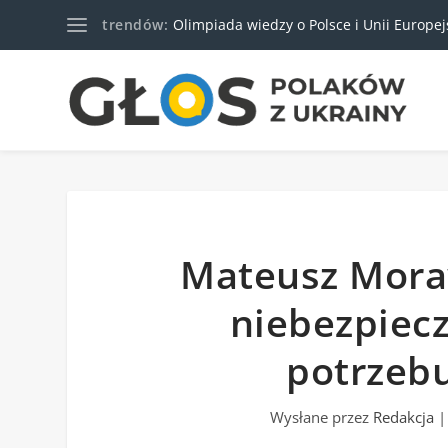
trendów:
Olimpiada wiedzy o Polsce i Unii Europejski
Mateusz Moraw
niebezpiecz
potrzebu
Wysłane przez
Redakcja