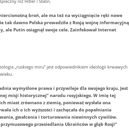
ieczny niż Hitler i Stalin.
miercionośną broń, ale ma też na wyciągnięcie ręki nowe
ie tak dawno Polska prowadziła z Rosją wojnę informacyjn
y, ale Putin osiągnął swoje cele. Zainfekował Internet
deologia „ruskiego miru” jest odpowiednikiem ideologii krwawych
 wieku.
sadnia wymyślone prawa i przywileje dla swojego kraju. Jest
nej misji historycznej” narodu rosyjskiego. W imię tej
skich miast zrównano z ziemią, ponieważ wysłała ona
ywała ich o ich wyższości i zachęcała do popełniania
wania, gwałcenia i torturowania niewinnych cywilów.
o przymusowego przesiedlania Ukraińców w głąb Rosji”