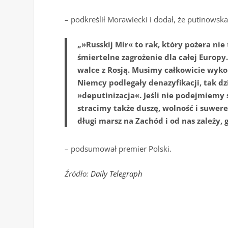
– podkreślił Morawiecki i dodał, że putinowsk
„»Russkij Mir« to rak, który pożera nie
śmiertelne zagrożenie dla całej Europy
walce z Rosją. Musimy całkowicie wykor
Niemcy podlegały denazyfikacji, tak dzi
»deputinizacja«. Jeśli nie podejmiemy s
stracimy także duszę, wolność i suwere
długi marsz na Zachód i od nas zależy,
– podsumował premier Polski.
Źródło:
Daily Telegraph