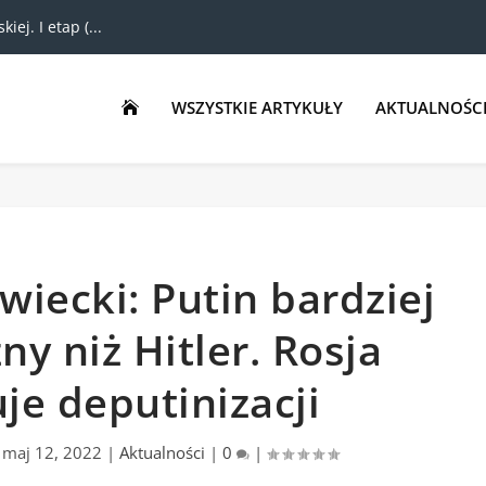
ej. I etap (...
WSZYSTKIE ARTYKUŁY
AKTUALNOŚC

iecki: Putin bardziej
ny niż Hitler. Rosja
je deputinizacji
|
maj 12, 2022
|
Aktualności
|
0
|