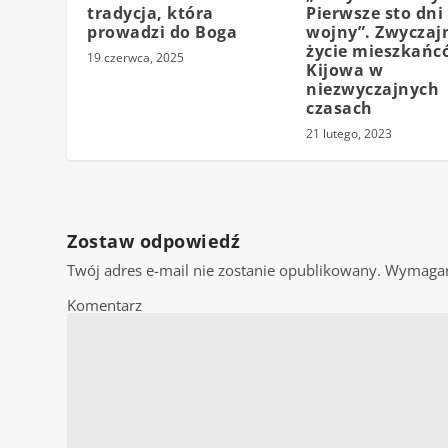
tradycja, która
Pierwsze sto dni
prowadzi do Boga
wojny”. Zwyczaj
życie mieszkańc
19 czerwca, 2025
Kijowa w
niezwyczajnych
czasach
21 lutego, 2023
Zostaw odpowiedź
Twój adres e-mail nie zostanie opublikowany.
Wymagan
Komentarz