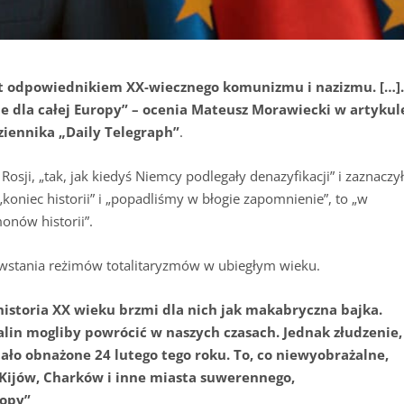
st odpowiednikiem XX-wiecznego komunizmu i nazizmu. […]
ie dla całej Europy” – ocenia Mateusz Morawiecki w artykul
iennika „Daily Telegraph”
.
Rosji, „tak, jak kiedyś Niemcy podlegały denazyfikacji” i zaznaczył
„koniec historii” i „popadliśmy w błogie zapomnienie”, to „w
nów historii”.
owstania reżimów totalitaryzmów w ubiegłym wieku.
istoria XX wieku brzmi dla nich jak makabryczna bajka.
talin mogliby powrócić w naszych czasach. Jednak złudzenie,
tało obnażone 24 lutego tego roku. To, co niewyobrażalne,
a Kijów, Charków i inne miasta suwerennego,
ropy”