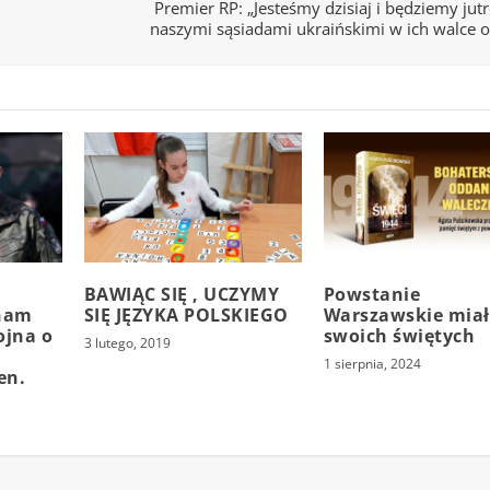
Premier RP: „Jesteśmy dzisiaj i będziemy jut
naszymi sąsiadami ukraińskimi w ich walce 
BAWIĄC SIĘ , UCZYMY
Powstanie
 nam
SIĘ JĘZYKA POLSKIEGO
Warszawskie mia
ojna o
swoich świętych
3 lutego, 2019
1 sierpnia, 2024
en.