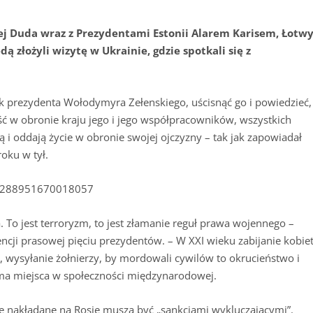
zej Duda wraz z Prezydentami Estonii Alarem Karisem, Łotw
 złożyli wizytę w Ukrainie, gdzie spotkali się z
ok prezydenta Wołodymyra Zełenskiego, uścisnąć go i powiedzieć,
ć w obronie kraju jego i jego współpracowników, wszystkich
zą i oddają życie w obronie swojej ojczyzny – tak jak zapowiadał
oku w tył.
514288951670018057
. To jest terroryzm, to jest złamanie reguł prawa wojennego –
cji prasowej pięciu prezydentów. – W XXI wieku zabijanie kobie
 wysyłanie żołnierzy, by mordowali cywilów to okrucieństwo i
e ma miejsca w społeczności międzynarodowej.
je nakładane na Rosję muszą być „sankcjami wykluczającymi”.