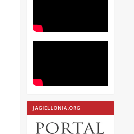
y
t
JAGIELLONIA.ORG