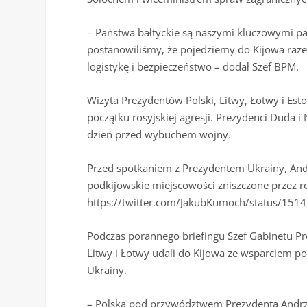
– Państwa bałtyckie są naszymi kluczowymi p
postanowiliśmy, że pojedziemy do Kijowa razem
logistykę i bezpieczeństwo – dodał Szef BPM.
Wizyta Prezydentów Polski, Litwy, Łotwy i Esto
początku rosyjskiej agresji. Prezydenci Duda 
dzień przed wybuchem wojny.
Przed spotkaniem z Prezydentem Ukrainy, Andrz
podkijowskie miejscowości zniszczone przez ro
https://twitter.com/JakubKumoch/status/1
Podczas porannego briefingu Szef Gabinetu Prez
Litwy i Łotwy udali do Kijowa ze wsparciem po
Ukrainy.
– Polska pod przywództwem Prezydenta Andrzej