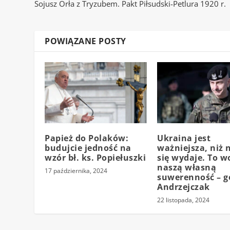
Sojusz Orła z Tryzubem. Pakt Piłsudski-Petlura 1920 r.
POWIĄZANE POSTY
Papież do Polaków:
Ukraina jest
budujcie jedność na
ważniejsza, niż
wzór bł. ks. Popiełuszki
się wydaje. To w
naszą własną
17 października, 2024
suwerenność – g
Andrzejczak
22 listopada, 2024