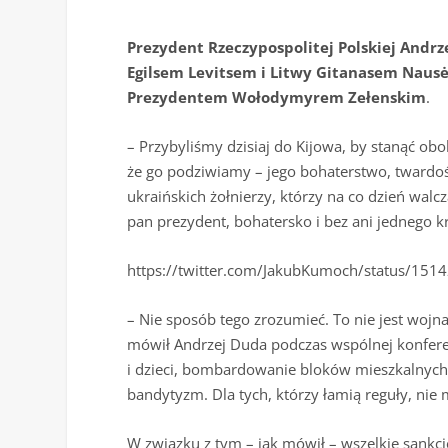
Prezydent Rzeczypospolitej Polskiej Andr
Egilsem Levitsem i Litwy Gitanasem Nausėdą
Prezydentem Wołodymyrem Zełenskim
.
– Przybyliśmy dzisiaj do Kijowa, by stanąć ob
że go podziwiamy – jego bohaterstwo, twardoś
ukraińskich żołnierzy, którzy na co dzień walc
pan prezydent, bohatersko i bez ani jednego kr
https://twitter.com/JakubKumoch/status/1
– Nie sposób tego zrozumieć. To nie jest wojna
mówił Andrzej Duda podczas wspólnej konferen
i dzieci, bombardowanie bloków mieszkalnych,
bandytyzm. Dla tych, którzy łamią reguły, ni
W związku z tym – jak mówił – wszelkie sankc