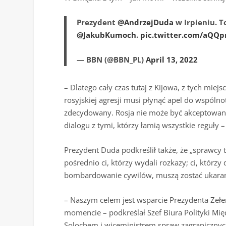
Prezydent
@AndrzejDuda
w Irpieniu. 
@JakubKumoch
.
pic.twitter.com/aQQp
— BBN (@BBN_PL)
April 13, 2022
– Dlatego cały czas tutaj z Kijowa, z tych miej
rosyjskiej agresji musi płynąć apel do wspóln
zdecydowany. Rosja nie może być akceptowana
dialogu z tymi, którzy łamią wszystkie reguły –
Prezydent Duda podkreślił także, że „sprawcy t
pośrednio ci, którzy wydali rozkazy; ci, którz
bombardowanie cywilów, muszą zostać ukaran
– Naszym celem jest wsparcie Prezydenta Zeł
momencie – podkreślał Szef Biura Polityki M
Solochem i wiceministrem spraw zagranicznyc