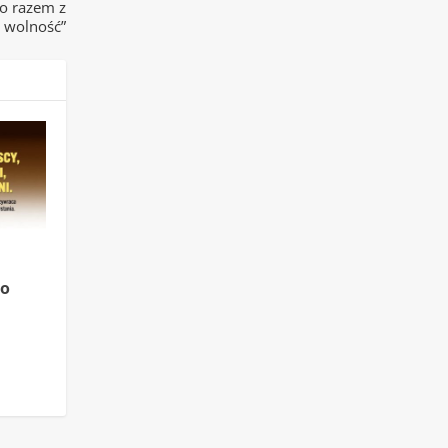
ro razem z
o wolność”
ło