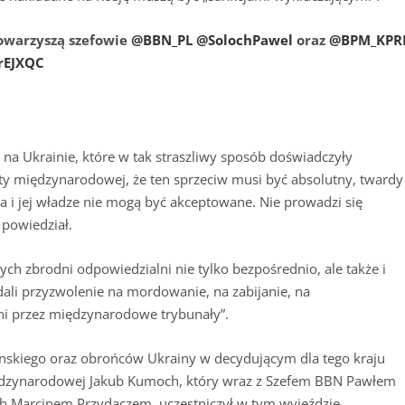
Towarzyszą szefowie
@BBN_PL
@SolochPawel
oraz
@BPM_KPR
rEJXQC
sc na Ukrainie, które w tak straszliwy sposób doświadczyły
oty międzynarodowej, że ten sprzeciw musi być absolutny, twardy 
 i jej władze nie mogą być akceptowane. Nie prowadzi się
 powiedział.
ych zbrodni odpowiedzialni nie tylko bezpośrednio, ale także i
y dali przyzwolenie na mordowanie, na zabijanie, na
i przez międzynarodowe trybunały”.
enskiego oraz obrońców Ukrainy w decydującym dla tego kraju
iędzynarodowej Jakub Kumoch, który wraz z Szefem BBN Pawłem
h Marcinem Przydaczem, uczestniczył w tym wyjeździe.