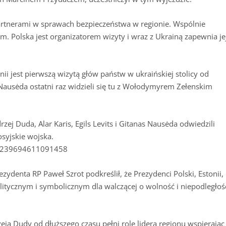
artnerami w sprawach bezpieczeństwa w regionie. Wspólnie
. Polska jest organizatorem wizyty i wraz z Ukrainą zapewnia je
nii jest pierwszą wizytą głów państw w ukraińskiej stolicy od
i Nausėda ostatni raz widzieli się tu z Wołodymyrem Zełenskim
ej Duda, Alar Karis, Egils Levits i Gitanas Nausėda odwiedzili
syjskie wojska.
514239694611091458
ydenta RP Paweł Szrot podkreślił, że Prezydenci Polski, Estonii,
litycznym i symbolicznym dla walczącej o wolność i niepodległoś
a Dudy od dłuższego czasu pełni rolę lidera regionu wspierając 