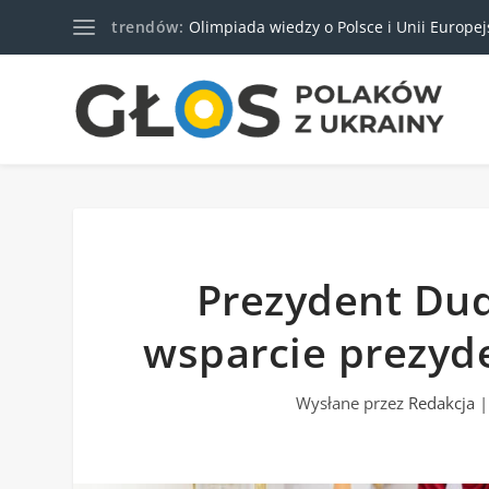
trendów:
Olimpiada wiedzy o Polsce i Unii Europejski
Prezydent Dud
wsparcie prezyd
Wysłane przez
Redakcja