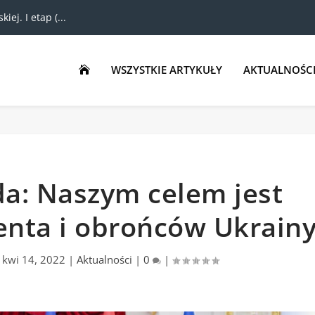
ej. I etap (...
WSZYSTKIE ARTYKUŁY
AKTUALNOŚC

a: Naszym celem jest
enta i obrońców Ukrain
|
kwi 14, 2022
|
Aktualności
|
0
|