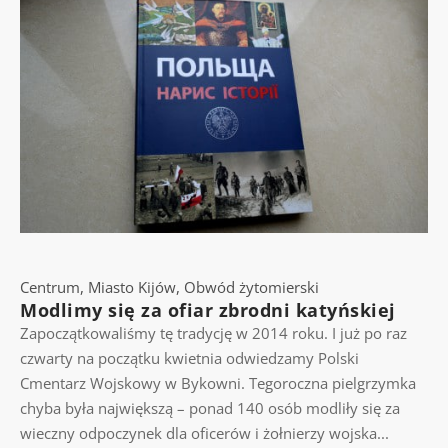
Centrum
,
Miasto Kijów
,
Obwód żytomierski
Modlimy się za ofiar zbrodni katyńskiej
Zapoczątkowaliśmy tę tradycję w 2014 roku. I już po raz
czwarty na początku kwietnia odwiedzamy Polski
Cmentarz Wojskowy w Bykowni. Tegoroczna pielgrzymka
chyba była największą – ponad 140 osób modliły się za
wieczny odpoczynek dla oficerów i żołnierzy wojska...