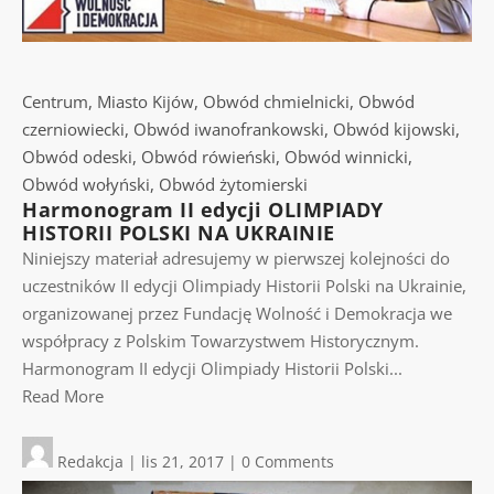
Centrum
,
Miasto Kijów
,
Obwód chmielnicki
,
Obwód
czerniowiecki
,
Obwód iwanofrankowski
,
Obwód kijowski
,
Obwód odeski
,
Obwód rówieński
,
Obwód winnicki
,
Obwód wołyński
,
Obwód żytomierski
Harmonogram II edycji OLIMPIADY
HISTORII POLSKI NA UKRAINIE
Niniejszy materiał adresujemy w pierwszej kolejności do
uczestników II edycji Olimpiady Historii Polski na Ukrainie,
organizowanej przez Fundację Wolność i Demokracja we
współpracy z Polskim Towarzystwem Historycznym.
Harmonogram II edycji Olimpiady Historii Polski...
Read More
Redakcja
|
lis 21, 2017
|
0 Comments