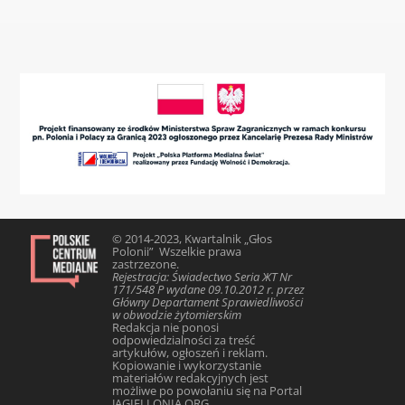
© 2014-2023, Kwartalnik „Głos
Polonii” Wszelkie prawa
zastrzezone.
Rejestracja: Świadectwo Seria ЖТ Nr
171/548 Р wydane 09.10.2012 r. przez
Główny Departament Sprawiedliwości
w obwodzie żytomierskim
Redakcja nie ponosi
odpowiedzialności za treść
artykułów, ogłoszeń i reklam.
Kopiowanie i wykorzystanie
materiałów redakcyjnych jest
możliwe po powołaniu się na Portal
JAGIELLONIA.ORG