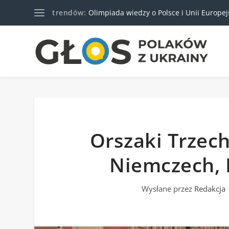
trendów:
Olimpiada wiedzy o Polsce i Unii Europejski
Orszaki Trzech
Niemczech, F
Wysłane przez
Redakcja