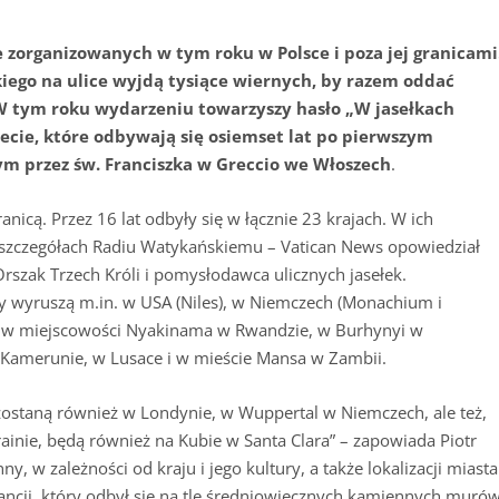
 zorganizowanych w tym roku w Polsce i poza jej granicami
kiego na ulice wyjdą tysiące wiernych, by razem oddać
W tym roku wydarzeniu towarzyszy hasło „W jasełkach
wiecie, które odbywają się osiemset lat po pierwszym
 przez św. Franciszka w Greccio we Włoszech
.
nicą. Przez 16 lat odbyły się w łącznie 23 krajach. W ich
 O szczegółach Radiu Watykańskiemu – Vatican News opowiedział
Orszak Trzech Króli i pomysłodawca ulicznych jasełek.
 wyruszą m.in. w USA (Niles), w Niemczech (Monachium i
yce: w miejscowości Nyakinama w Rwandzie, w Burhynyi w
Kamerunie, w Lusace i w mieście Mansa w Zambii.
ostaną również w Londynie, w Wuppertal w Niemczech, ale też,
ainie, będą również na Kubie w Santa Clara” – zapowiada Piotr
y, w zależności od kraju i jego kultury, a także lokalizacji miasta
rancji, który odbył się na tle średniowiecznych kamiennych muró