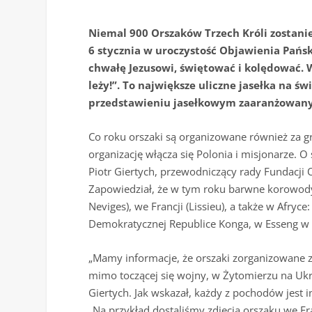
Niemal 900 Orszaków Trzech Króli zostanie
6 stycznia w uroczystość Objawienia Pańs
chwałę Jezusowi, świętować i kolędować. 
leży!”. To największe uliczne jasełka na ś
przedstawieniu jasełkowym zaaranżowanym
Co roku orszaki są organizowane również za gra
organizację włącza się Polonia i misjonarze.
Piotr Giertych, przewodniczący rady Fundacji 
Zapowiedział, że w tym roku barwne korowody
Neviges), we Francji (Lissieu), a także w Afr
Demokratycznej Republice Konga, w Esseng w 
„Mamy informacje, że orszaki zorganizowane z
mimo toczącej się wojny, w Żytomierzu na Ukr
Giertych. Jak wskazał, każdy z pochodów jest inn
„Na przykład dostaliśmy zdjęcia orszaku we F