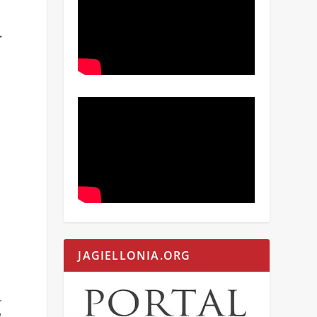
.
JAGIELLONIA.ORG
.
w