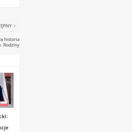
TĘPNY
a historia
w. Rodziny
ki:
kcje