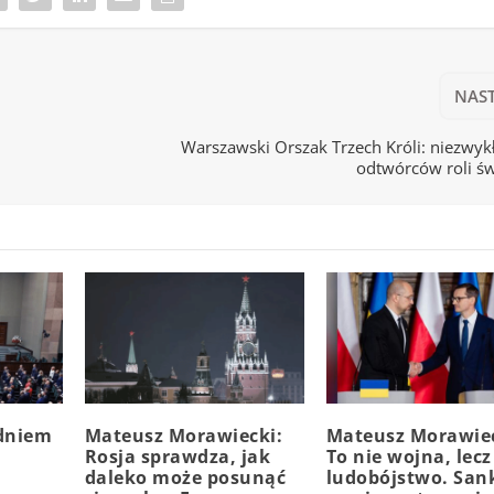
NAS
Warszawski Orszak Trzech Króli: niezwykł
odtwórców roli ś
dniem
Mateusz Morawiecki:
Mateusz Morawiec
Rosja sprawdza, jak
To nie wojna, lecz
daleko może posunąć
ludobójstwo. San