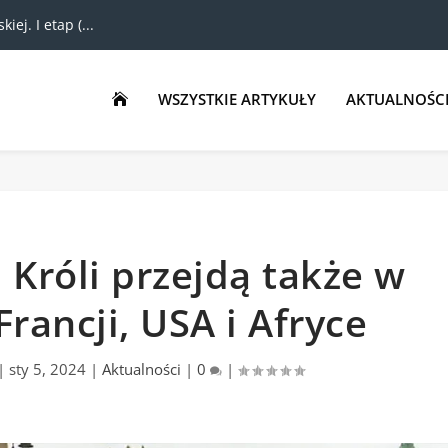
ej. I etap (...
WSZYSTKIE ARTYKUŁY
AKTUALNOŚC

 Króli przejdą także w
rancji, USA i Afryce
|
sty 5, 2024
|
Aktualności
|
0
|