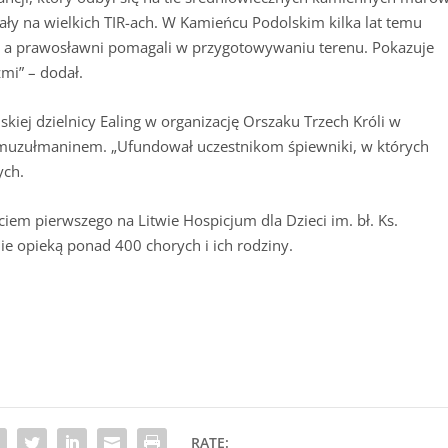
ały na wielkich TIR-ach. W Kamieńcu Podolskim kilka lat temu
, a prawosławni pomagali w przygotowywaniu terenu. Pokazuje
źmi” – dodał.
iej dzielnicy Ealing w organizację Orszaku Trzech Króli w
st muzułmaninem. „Ufundował uczestnikom śpiewniki, w których
ych.
ciem pierwszego na Litwie Hospicjum dla Dzieci im. bł. Ks.
nie opieką ponad 400 chorych i ich rodziny.
RATE: