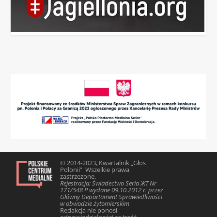
© 2014-2023, Kwartalnik „Głos
Polonii” Wszelkie prawa
zastrzezone.
Rejestracja: Świadectwo Seria ЖТ Nr
171/548 Р wydane 09.10.2012 r. przez
Główny Departament Sprawiedliwości
w obwodzie żytomierskim
Redakcja nie ponosi
odpowiedzialności za treść