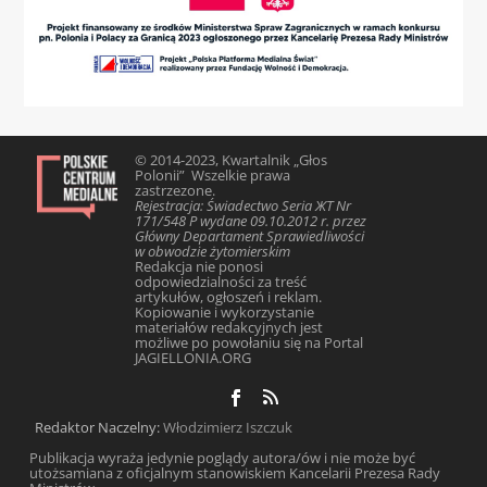
© 2014-2023, Kwartalnik „Głos
Polonii” Wszelkie prawa
zastrzezone.
Rejestracja: Świadectwo Seria ЖТ Nr
171/548 Р wydane 09.10.2012 r. przez
Główny Departament Sprawiedliwości
w obwodzie żytomierskim
Redakcja nie ponosi
odpowiedzialności za treść
artykułów, ogłoszeń i reklam.
Kopiowanie i wykorzystanie
materiałów redakcyjnych jest
możliwe po powołaniu się na Portal
JAGIELLONIA.ORG
Redaktor Naczelny:
Włodzimierz Iszczuk
Publikacja wyraża jedynie poglądy autora/ów i nie może być
utożsamiana z oficjalnym stanowiskiem Kancelarii Prezesa Rady