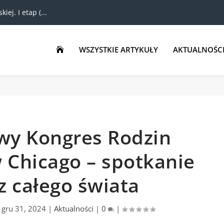
ej. I etap (...
WSZYSTKIE ARTYKUŁY
AKTUALNOŚC

owy Kongres Rodzin
 Chicago – spotkanie
 z całego świata
|
gru 31, 2024
|
Aktualności
|
0
|