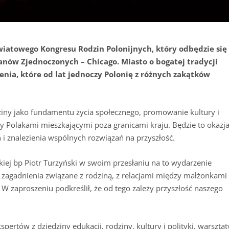
 Światowego Kongresu Rodzin Polonijnych, który odbędzie się
anów Zjednoczonych – Chicago. Miasto o bogatej tradycji
enia, które od lat jednoczy Polonię z różnych zakątków
iny jako fundamentu życia społecznego, promowanie kultury i
zy Polakami mieszkającymi poza granicami kraju. Będzie to okazj
znalezienia wspólnych rozwiązań na przyszłość.
kiej bp Piotr Turzyński w swoim przesłaniu na to wydarzenie
e zagadnienia związane z rodziną, z relacjami między małżonkami
W zaproszeniu podkreślił, że od tego zależy przyszłość naszego
rtów z dziedziny edukacji, rodziny, kultury i polityki, warsztat