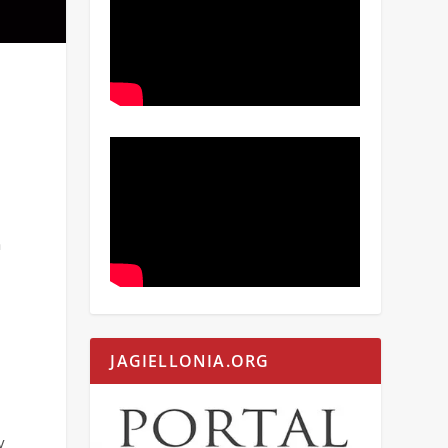
a
JAGIELLONIA.ORG
y