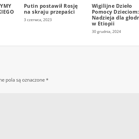
ZYMY
Putin postawił Rosję
Wigilijne Dzieło
KIEGO
na skraju przepaści
Pomocy Dzieciom
Nadzieja dla głod
3 czerwca, 2023
w Etiopii
30 grudnia, 2024
e pola są oznaczone
*