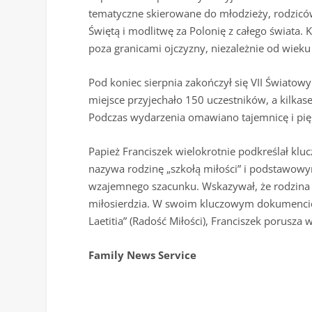
tematyczne skierowane do młodzieży, rodziców
Świętą i modlitwę za Polonię z całego świata.
poza granicami ojczyzny, niezależnie od wieku
Pod koniec sierpnia zakończył się VII Światowy
miejsce przyjechało 150 uczestników, a kilkase
Podczas wydarzenia omawiano tajemnicę i pię
Papież Franciszek wielokrotnie podkreślał kluc
nazywa rodzinę „szkołą miłości” i podstawowym
wzajemnego szacunku. Wskazywał, że rodzina j
miłosierdzia. W swoim kluczowym dokumencie 
Laetitia” (Radość Miłości), Franciszek porusza
Family News Service