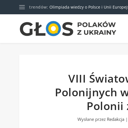
trendów:
Olimpiada wiedzy o Polsce i Unii Europejski
VIII Świat
Polonijnych w
Polonii
Wysłane przez
Redakcja