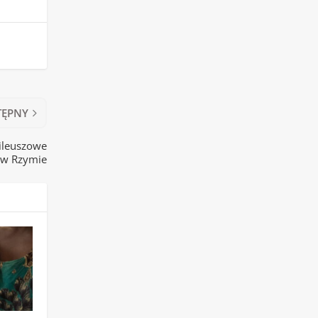
TĘPNY
bileuszowe
w Rzymie