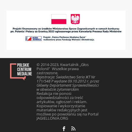
© 2014-2023, Kwartalnik „Głos
Polonii” Wszelkie prawa
zastrzezone.
Rejestracja: Świadectwo Seria ЖТ Nr
171/548 Р wydane 09.10.2012 r. przez
Główny Departament Sprawiedliwości
w obwodzie żytomierskim
Redakcja nie ponosi
odpowiedzialności za treść
artykułów, ogłoszeń i reklam.
Kopiowanie i wykorzystanie
materiałów redakcyjnych jest
możliwe po powołaniu się na Portal
JAGIELLONIA.ORG