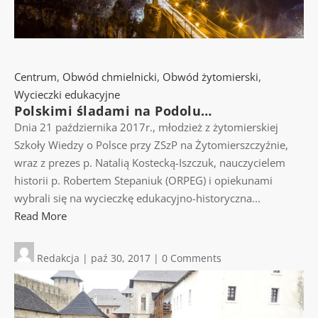
Centrum
,
Obwód chmielnicki
,
Obwód żytomierski
,
Wycieczki edukacyjne
Polskimi śladami na Podolu…
Dnia 21 października 2017r., młodzież z żytomierskiej
Szkoły Wiedzy o Polsce przy ZSzP na Żytomierszczyźnie,
wraz z prezes p. Natalią Kostecką-Iszczuk, nauczycielem
historii p. Robertem Stepaniuk (ORPEG) i opiekunami
wybrali się na wycieczkę edukacyjno-historyczna...
Read More
Redakcja
|
paź 30, 2017
|
0 Comments