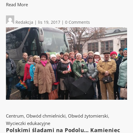
Read More
Redakcja
|
lis 19, 2017
|
0 Comments
Centrum
,
Obwód chmielnicki
,
Obwód żytomierski
,
Wycieczki edukacyjne
Polskimi śladami na Podolu… Kamieniec