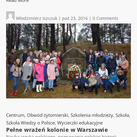
Read More
Włodzimierz Iszczuk
|
paź 23, 2016
|
0 Comments
Centrum
,
Obwód żytomierski
,
Szkolenia młodzieży
,
Szkoła
,
Szkoła Wiedzy o Polsce
,
Wycieczki edukacyjne
Pełne wrażeń kolonie w Warszawie
Nauka języka polskiego, poznawanie polskiej historii,