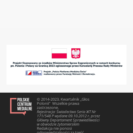
© 2014-2023, Kwartalnik „Głos
Polonii” Wszelkie prawa
zastrzezone.
Rejestracja: Świadectwo Seria ЖТ Nr
171/548 Р wydane 09.10.2012 r. przez
Główny Departament Sprawiedliwości
w obwodzie żytomierskim
Redakcja nie ponosi
odpowiedzialności za treść