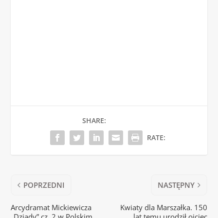
SHARE:
RATE:
POPRZEDNI
NASTĘPNY
Arcydramat Mickiewicza
Kwiaty dla Marszałka. 150
„Dziady” cz. 2 w Polskim
lat temu urodził ojciec