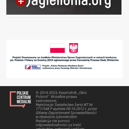
© 2014-2023, Kwartalnik „Głos
Polonii” Wszelkie prawa
zastrzezone.
Rejestracja: Świadectwo Seria ЖТ Nr
171/548 Р wydane 09.10.2012 r. przez
Główny Departament Sprawiedliwości
w obwodzie żytomierskim
Redakcja nie ponosi
odpowiedzialności za treść
artykułów, ogłoszeń i reklam.